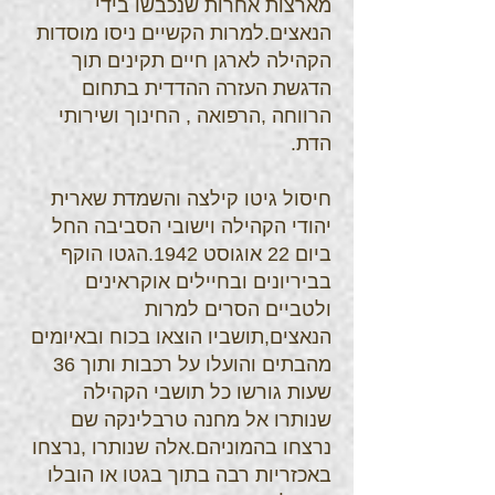
מארצות אחרות שנכבשו בידי
הנאצים.למרות הקשיים ניסו מוסדות
הקהילה לארגן חיים תקינים תוך
הדגשת העזרה ההדדית בתחום
הרווחה ,הרפואה , החינוך ושירותי
הדת.
חיסול גיטו קילצה והשמדת שארית
יהודי הקהילה וישובי הסביבה החל
ביום 22 אוגוסט 1942.הגטו הוקף
בביריונים ובחיילים אוקראינים
ולטביים הסרים למרות
הנאצים,תושביו הוצאו בכוח ובאיומים
מהבתים והועלו על רכבות ותוך 36
שעות גורשו כל תושבי הקהילה
שנותרו אל מחנה טרבלינקה שם
נרצחו בהמוניהם.אלה שנותרו ,נרצחו
באכזריות רבה בתוך בגטו או הובלו