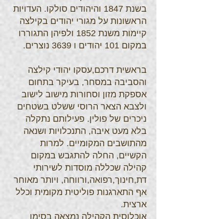
בשנת 1847 והיהודים סולקו. העדויות
הראשונות על מגורי יהודים בקילצה
קיימות משנת 1852 ולפיהן התגוררו
במקום 101 יהודים ו 3639 נוצרים.
בראשית דרכם,עסקו יהודי קילצה
והסביבה במסחר, בעיקר בתחום
אספקת מזון וסחורות מישוב לישוב
ולצבא הצאר הרוסי ששלט בשטחים
ניכרים של פולין. פעילותם נתקלה
בלא מעט איבה, התנכלויות ושנאה
מהתושבים המקומיים. למרות
הקשיים, החלה להתגבש במקום
קהילה שכללה מוסדות לשירותי
דת,חינוך,רפואה,ורווחה, ויותר מאוחר
אף התארגנות פוליטית מקומית וכלל
ארצית.
אוכלוסית הקהילה נמצאה בסימן