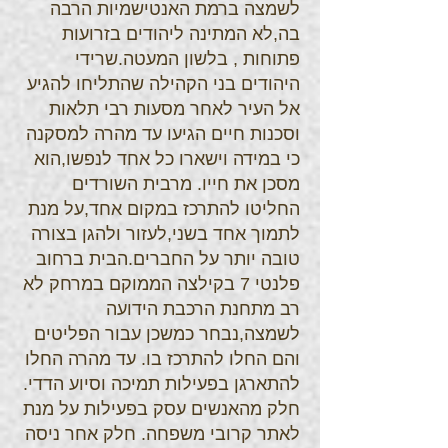
לשמצה ברמת האנטישמיות הרבה
בה,לא המתינה ליהודים בזרועות
פתוחות , בלשון המעטה.שרידי
היהודים בני הקהילה שהתליחו להגיע
אל העיר לאחר מסעות רבי תלאות
וסכנות חיים הגיעו עד מהרה למסקנה
כי במידה וישארו כל אחד לנפשו,הוא
מסכן את חייו. מרבית השורדים
החליטו להתרכז במקום אחד,על מנת
לתמוך אחד בשני,לעזור ולהגן בצורה
טובה יותר על החברים.הבית ברחוב
פלנטי 7 בקילצה הממוקם במרחק לא
רב מתחנת הרכבת הידועה
לשמצה,נבחר כמשכן עבור הפליטים
והם החלו להתרכז בו. עד מהרה החלו
להתארגן בפעילות תמיכה וסיוע הדדי.
חלק מהאנשים עסק בפעילות על מנת
לאתר קרובי משפחה. חלק אחר ניסה