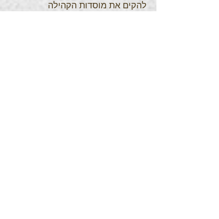
להקים את מוסדות הקהילה
מחדש.רבים החליטו לעלות לארץ
ישראל לאחר שהתאכזבו למצוא את
בתיהם תפוסים ונותרו ללא קרובי
משפחה על אף חיפושים ובירורים
שערכו. אלה שנמנו על קבוצה זו החלו
בפעילות שהשתלבה בתנועת
"הבריחה" על מנת להגיע מוקדם ככל
שניתן לארץ ישראל ועסקו בהכשרתם
והכנתם לכך.
ביום ה' 4 יולי 1946 נעשה פליטים
ובשרידי השואה היהודיים בני קהילת
קילצה פוגרום בו נירצחו 42 בני
אדם.פוגרום זה היה אירוע מכונן
בתולדות יהודי קילצה ופולין וזרז את
הרצון לעזוב ולעלות לארץ ישראל.
היסטוריונים וחוקרים ניסו לבדוק את