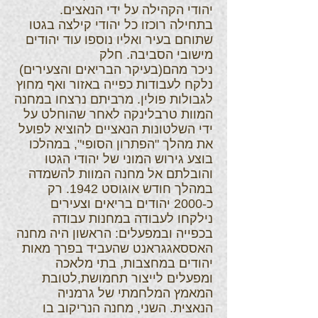
יהודי הקהילה על ידי הנאצים.
בתחילה רוכזו כל יהודי קילצה בגטו
שתוחם בעיר ואליו נוספו עוד יהודים
מישובי הסביבה. חלק
ניכר מהם(בעיקר הבריאים והצעירים)
נלקח לעבודות כפייה באזור ואף מחוץ
לגבולות פולין. מרביתם נרצחו במחנה
המוות טרבלינקה לאחר שהוחלט על
ידי השלטונות הנאציים להוציא לפועל
את מהלך "הפתרון הסופי", במהלכו
בוצע גירוש המוני של יהודי הגטו
והובלתם אל מחנה המוות להשמדה
במהלך חודש אוגוסט 1942. רק
כ-2000 יהודים בריאים וצעירים
נילקחו לעבודה במחנות עבודה
בכפייה ובמפעלים: הראשון היה מחנה
האססאגגראנט שהעביד בפרך מאות
יהודים במחצבות, בתי מלאכה
ומפעלים לייצור תחמושת,לטובת
המאמץ המלחמתי של גרמניה
הנאצית. השני, מחנה הנריקוב בו