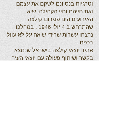
וטרגיות בנסיונם לשקם את עצמם
ואת חייהם וחיי הקהילה. שיא
האירועים הינו פוגרום קילצה
שהתרחש ב 4 יולי 1946 . במהלכו
נרצחו עשרות שרידי שואה על לא עוול
בכפם .
ארגון יוצאי קילצה בישראל שנמצא
בקשר ושיתוף פעולה עם יוצאי העיר
היהודיים במקומות אחרים בעולם ,
לקח על עצמו להנציח את מורשת
הקהילה ולהעביר לבני דורות הבאים
את המידע אודות הקהילה ופועלה .
הנהלת הארגון שילבה בפעילותה את
בני הדור השני והשלישי לשואה ,
בשיתוף פעולה עם ארגון יד ושם
וגורמים נוספים . וזאת לאור ההכרה
בעובדה כי לא יעבור זמן רב , ולא
יוותר עמנו אף אחד מהניצולים , אולם