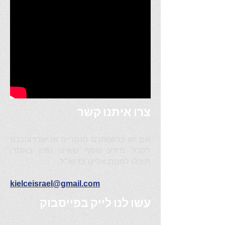
צרו איתנו קשר
אם יש ברשותכם חומרים או שברצונכם
לקבל מידע נוסף
שאינו זמין באתר,
תוכלו לפנות אלינו בדוא"ל:
kielceisrael@gmail.com
עשו לנו לייק בפייסבוק