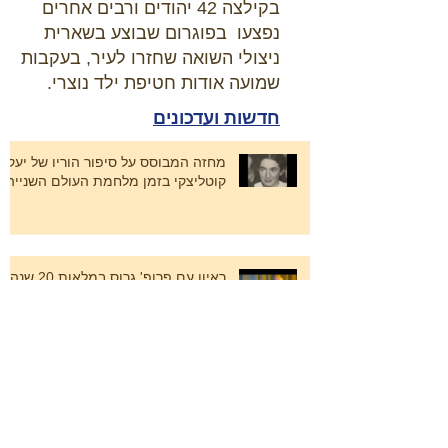
בקילצה 42 יהודים ורבים אחרים
נפצעו בפוגרום שבוצע בשארית
ניצולי השואה שחזרו לעיר, בעקבות
שמועה אודות חטיפת ילד נוצרי.
חדשות ועדכונים
מחזה המבוסס על סיפור הוריו של יעקב
קוטליצקי בזמן מלחמת העולם השנייה
ראיון עם פרופ' גרוס במלאות 20 שנה
לפרסום ספרו "שכנים"
מידע אודות תולדות בית הקברות
היהודי בקילצה ושוד המצבות שנעשה
בו