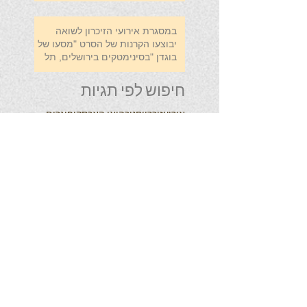
במסגרת אירועי הזיכרון לשואה
יבוצעו הקרנות של הסרט "מסעו של
בוגדן "בסינימטקים בירושלים, תל
חיפוש לפי תגיות
אירוע
זיכרון
חנוכה
יאן קארסקי
פוגרום
קילצה
תרומות
עקבו אחרינו
צרו איתנו קשר
אם יש ברשותכם חומרים או שברצונכם
לקבל מידע נוסף
שאינו זמין באתר,